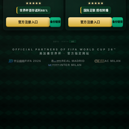
★★★★★
★★★★★
世界杯首存返利68%
国际足联 授权转播
官方注册入口
官方注册入口
备份链接
备份链接
直播平台 ：58261·me
访问
OFFICIAL PARTNERS OF FIFA WORLD CUP 26™
美加墨世界杯 · 官方指定网站
FIFA 2026
REAL MADRID
AC MILAN
INTER MILAN