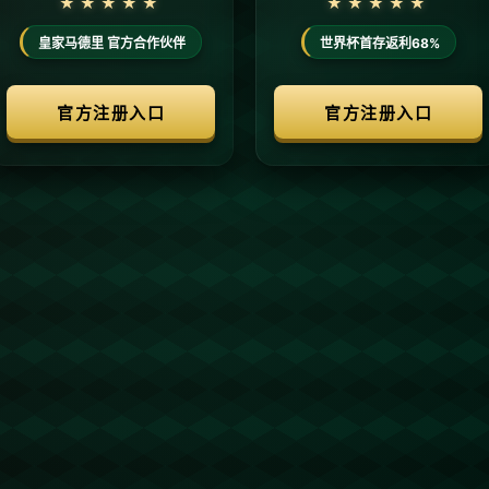
★★★★★
★★★★★
皇家马德里 官方合作伙伴
世界杯首存返利68%
官方注册入口
官方注册入口