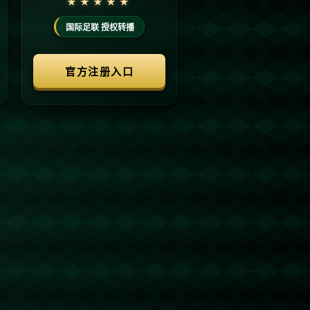
★★★★★
国际足联 授权转播
官方注册入口