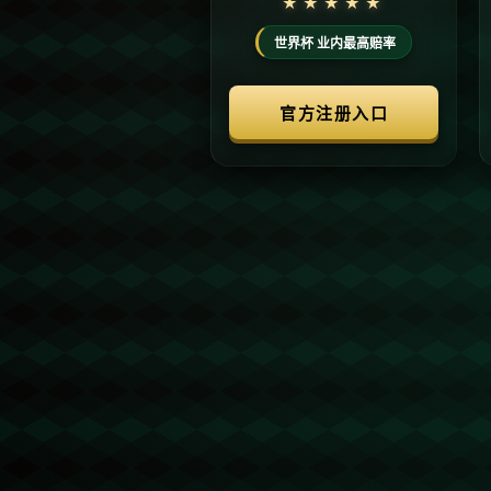
★★★★★
世界杯 业内最高赔率
官方注册入口