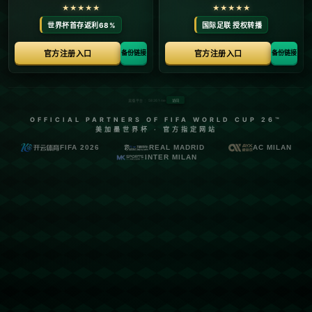
★★★★★
★★★★★
世界杯首存返利68%
国际足联 授权转播
官方注册入口
官方注册入口
备份链接
备份链接
直播平台 ：58261·me
访问
OFFICIAL PARTNERS OF FIFA WORLD CUP 26™
美加墨世界杯 · 官方指定网站
FIFA 2026
REAL MADRID
AC MILAN
INTER MILAN