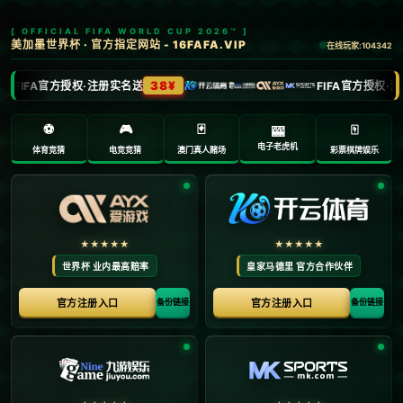
← 返回首页
极速电竞官网APP下载
极速电竞官网是您下载官方APP的可靠入口。我们强烈建议
过官网下载APP，以确保您获得的是最新、最稳定且绝对安
版本。官网下载流程简便，为您提供便捷的APP获取途径。
下载并安装来自官网的极速电竞APP，您将能够无缝体验所
心功能，包括高清赛事直播、实时数据统计、深入的赛事分
及社区互动。选择官网，即是选择了安全与便捷。