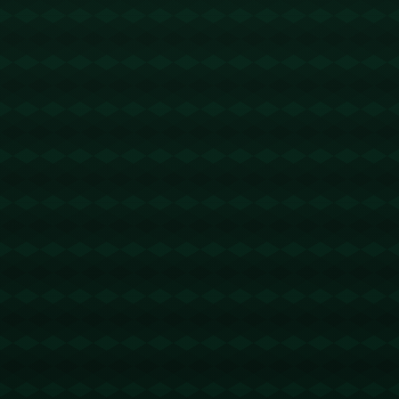
阅读全文
直播预告
10月14日
平面
,
设计模板
15