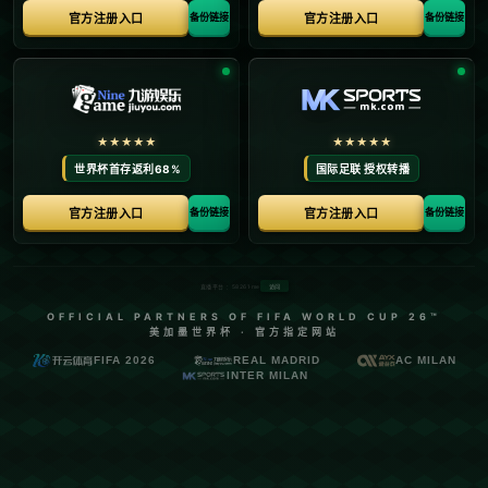
是电竞新手还是资深玩家，加入极速电竞，体
验无限激情与挑战！
围绕极速电竞官网，极速电竞直播APP持续打磨更优质的服
赛事分析
务。
14/05 Jupiter, JP 80630
10月14日
极速电竞
,
APP下载
15
掌握一手电竞资讯，不错过任何精彩赛事。
阅读全文
00 (123) 456 78 90
00 (987) 654 32 10