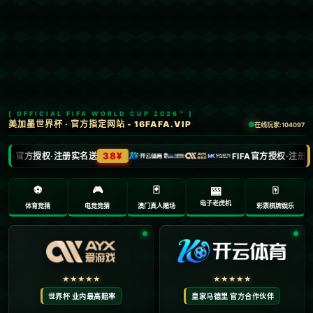
Get in Touch
APP下载 (含侧边栏)
极速电竞是一家领先的电子竞技平台，致力于
为电竞爱好者提供丰富的赛事资讯和实时数
据。通过极速电竞官网，用户可以方便地获取
最新的赛事动态、战队信息和精彩赛事回放。
极速电竞APP让您随时随地享受电竞乐趣，支
持多种移动设备，确保流畅的操作体验。而极
速电竞网页版则提供了简洁明了的界面，适合
各种用户需求，方便快速浏览和参与。无论您