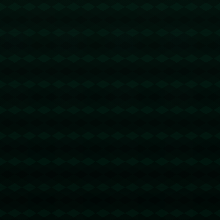
精彩瞬间
10月14日
标签
,
分类
15
跨平台无缝体验，无论PC还是移动设备，畅享电竞
乐趣。
阅读全文
1
2
3
上一页
下一页
热门资讯
英雄联盟S13总决赛 2026年5月15日
CS:GO Major巴黎站 2026年4月28日
王者荣耀KPL春季赛 2026年4月20日