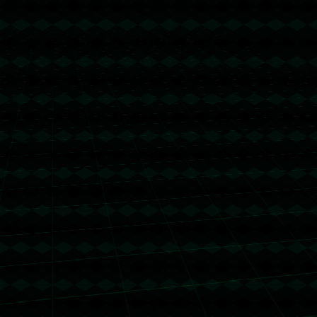
订阅资讯
联系方式
精彩集锦，回顾瞬间。
上海市浦东新区 世纪大道 100号 400-000-0000
标签
网页
摄影
插画
趣味
博客
商业
分类
网页设计
摄影作品